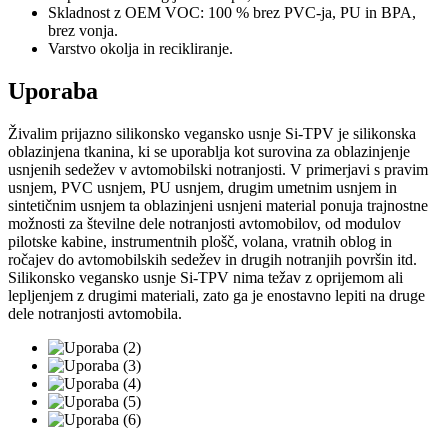
Skladnost z OEM VOC: 100 % brez PVC-ja, PU in BPA,
brez vonja.
Varstvo okolja in recikliranje.
Uporaba
Živalim prijazno silikonsko vegansko usnje Si-TPV je silikonska
oblazinjena tkanina, ki se uporablja kot surovina za oblazinjenje
usnjenih sedežev v avtomobilski notranjosti. V primerjavi s pravim
usnjem, PVC usnjem, PU usnjem, drugim umetnim usnjem in
sintetičnim usnjem ta oblazinjeni usnjeni material ponuja trajnostne
možnosti za številne dele notranjosti avtomobilov, od modulov
pilotske kabine, instrumentnih plošč, volana, vratnih oblog in
ročajev do avtomobilskih sedežev in drugih notranjih površin itd.
Silikonsko vegansko usnje Si-TPV nima težav z oprijemom ali
lepljenjem z drugimi materiali, zato ga je enostavno lepiti na druge
dele notranjosti avtomobila.