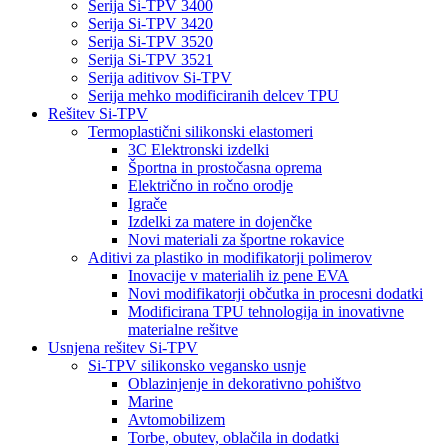
Serija Si-TPV 3400
Serija Si-TPV 3420
Serija Si-TPV 3520
Serija Si-TPV 3521
Serija aditivov Si-TPV
Serija mehko modificiranih delcev TPU
Rešitev Si-TPV
Termoplastični silikonski elastomeri
3C Elektronski izdelki
Športna in prostočasna oprema
Električno in ročno orodje
Igrače
Izdelki za matere in dojenčke
Novi materiali za športne rokavice
Aditivi za plastiko in modifikatorji polimerov
Inovacije v materialih iz pene EVA
Novi modifikatorji občutka in procesni dodatki
Modificirana TPU tehnologija in inovativne
materialne rešitve
Usnjena rešitev Si-TPV
Si-TPV silikonsko vegansko usnje
Oblazinjenje in dekorativno pohištvo
Marine
Avtomobilizem
Torbe, obutev, oblačila in dodatki