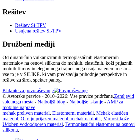
Rešitev
Rešitev Si-TPV
Usnjena rešitev Si-TPV
Družbeni mediji
Od dinamičnih vulkaniziranih termoplastičnih elastomernih
materialov na osnovi silikona do mehkih, elastičnih, koži prijaznih
motnih filmov in elegantnega trajnostnega usnja na enem mestu –
vse to je v SILIKE, ki vam predstavlja prihodnje perspektive in
rešitve za širok spekter panog.
Kliknite za povpraševanje
© Avtorske pravice - 2010–2026: Vse pravice pridržane.
Zemljevid
spletnega mesta
-
Najboljši blog
-
Najboljše iskanje
-
AMP za
mobilne naprave
mehak preliven material
,
Elastomerni materiali
,
Mehak elastičen
material
,
Okolju prijazen material, mehak na dotik
,
Varnost kože
Udoben vodoodporen material
,
Termoplastični elastomer na osnovi
silikona
,