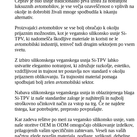
Čeprav je bilo usnje tradicionalno prva izbira za notranjost
luksuznih avtomobilov, je vse večja ozaveščenost o vplivih na
okolje in dobrobiti živali mnoge spodbudila k iskanju
alternativ.
Proizvajalci avtomobilov se vse bolj obračajo k okolju
prijaznim možnostim, kot je vegansko silikonsko usnje Si-
TPV, ki nadomešča škodljive materiale in koristi ne le
avtomobilski industriji, temveč tudi drugim sektorjem po vsem
svetu.
Z izbiro silikonskega veganskega usnja Si-TPV lahko
ustvarite elegantno notranjost, ki združuje razkošje, estetiko,
vzdržljivost in trajnost ter postavlja nov standard v okolju
prijaznem oblikovanju. Ta trajnostni material pomaga
spodbujati bolj zelen avtomobilski sektor.
Nabava silikonskega veganskega usnja in oblazinjenega blaga
Si-TPV iz naše standardne zaloge je najhitrejši in najbolj
stroškovno učinkovit način za vstop na trg. Če ne najdete
tistega, kar potrebujete, preprosto povprašajte.
Kar zadeva rešitve po meri za vegansko silikonsko usnje, vam
naše storitve OEM in ODM omogočajo oblikovanje izdelkov,
prilagojenih vašim specifičnim zahtevam. Veseli nas vaših
načrtov glede površin materiala, podlage, velikosti, debeline,