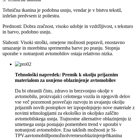
Tehnična tkanina je podobna usnju, vendar je v bistvu tekstil,
izdelan predvsem iz poliestra.
Prednosti: Dobra zračnost, visoko udobje in vzdržljivost, s teksturo
in barvo, podobno usnju.
Slabosti: Visoki stroški, omejene možnosti popravil, enostavno
umazanje in morebitna sprememba barve po pranju. Stopnja
uporabe v notranjosti avtomobilov ostaja relativno nizka.
Tehnološki napredek: Premik k okolju prijaznim
materialom za usnjeno oblazinjenje avtomobilov
Da bi ohranili čisto, zdravo in brezvonjno okolje v
avtomobilu, proizvajalci celotnega vozila in njegovih delov
vse več pozornosti posvečajo razvoju in uvajanju okolju
prijaznih novih postopkov ter izpopolnjujejo nove materiale z
novimi tehnologijami za ekološko in okoljsko zaščito
avtomobilskega usnja. Trajnostne alternative oblazinjenju iz
umetnega usnja postajajo pomemben trend v uporabi v
notranjosti avtomobilov. Ena takšnih možnosti je Si-
TPV.
a
avtomobil
f
pomožno
l
vreme
u
oblazinjenje
f
tkanina