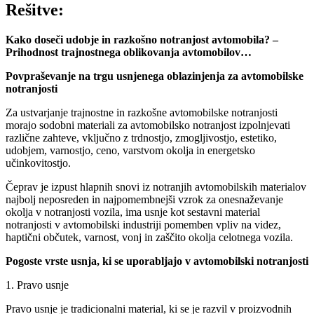
Rešitve:
Kako doseči udobje in razkošno notranjost avtomobila? –
Prihodnost trajnostnega oblikovanja avtomobilov…
Povpraševanje na trgu usnjenega oblazinjenja za avtomobilske
notranjosti
Za ustvarjanje trajnostne in razkošne avtomobilske notranjosti
morajo sodobni materiali za avtomobilsko notranjost izpolnjevati
različne zahteve, vključno z trdnostjo, zmogljivostjo, estetiko,
udobjem, varnostjo, ceno, varstvom okolja in energetsko
učinkovitostjo.
Čeprav je izpust hlapnih snovi iz notranjih avtomobilskih materialov
najbolj neposreden in najpomembnejši vzrok za onesnaževanje
okolja v notranjosti vozila, ima usnje kot sestavni material
notranjosti v avtomobilski industriji pomemben vpliv na videz,
haptični občutek, varnost, vonj in zaščito okolja celotnega vozila.
Pogoste vrste usnja, ki se uporabljajo v avtomobilski notranjosti
1. Pravo usnje
Pravo usnje je tradicionalni material, ki se je razvil v proizvodnih