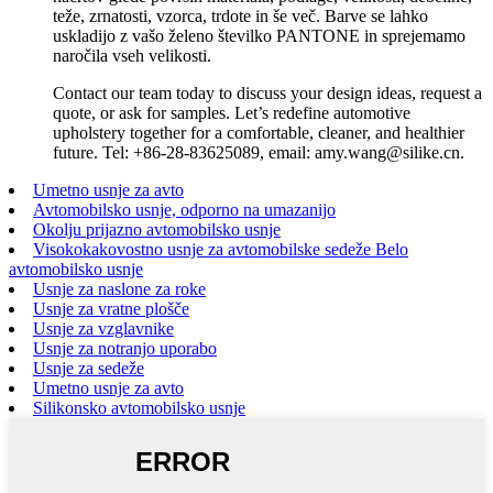
teže, zrnatosti, vzorca, trdote in še več. Barve se lahko
uskladijo z vašo želeno številko PANTONE in sprejemamo
naročila vseh velikosti.
Contact our team today to discuss your design ideas, request a
quote, or ask for samples. Let’s redefine automotive
upholstery together for a comfortable, cleaner, and healthier
future. Tel: +86-28-83625089, email: amy.wang@silike.cn.
Umetno usnje za avto
Avtomobilsko usnje, odporno na umazanijo
Okolju prijazno avtomobilsko usnje
Visokokakovostno usnje za avtomobilske sedeže Belo
avtomobilsko usnje
Usnje za naslone za roke
Usnje za vratne plošče
Usnje za vzglavnike
Usnje za notranjo uporabo
Usnje za sedeže
Umetno usnje za avto
Silikonsko avtomobilsko usnje