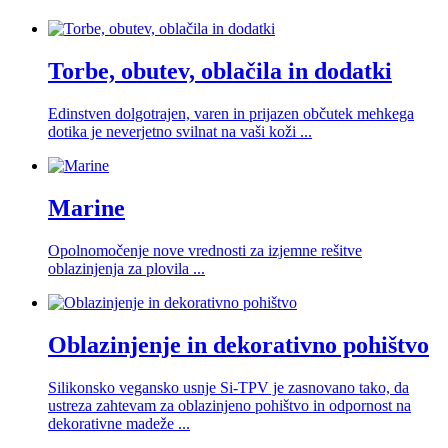
Torbe, obutev, oblačila in dodatki
Edinstven dolgotrajen, varen in prijazen občutek mehkega
dotika je neverjetno svilnat na vaši koži ...
Marine
Opolnomočenje nove vrednosti za izjemne rešitve
oblazinjenja za plovila ...
Oblazinjenje in dekorativno pohištvo
Silikonsko vegansko usnje Si-TPV je zasnovano tako, da
ustreza zahtevam za oblazinjeno pohištvo in odpornost na
dekorativne madeže ...