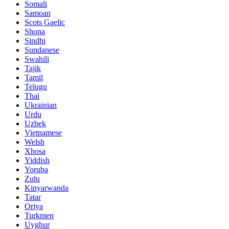
Somali
Samoan
Scots Gaelic
Shona
Sindhi
Sundanese
Swahili
Tajik
Tamil
Telugu
Thai
Ukrainian
Urdu
Uzbek
Vietnamese
Welsh
Xhosa
Yiddish
Yoruba
Zulu
Kinyarwanda
Tatar
Oriya
Turkmen
Uyghur