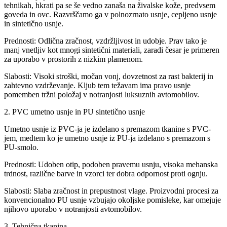
tehnikah, hkrati pa se še vedno zanaša na živalske kože, predvsem
goveda in ovc. Razvrščamo ga v polnozrnato usnje, cepljeno usnje
in sintetično usnje.
Prednosti: Odlična zračnost, vzdržljivost in udobje. Prav tako je
manj vnetljiv kot mnogi sintetični materiali, zaradi česar je primeren
za uporabo v prostorih z nizkim plamenom.
Slabosti: Visoki stroški, močan vonj, dovzetnost za rast bakterij in
zahtevno vzdrževanje. Kljub tem težavam ima pravo usnje
pomemben tržni položaj v notranjosti luksuznih avtomobilov.
2. PVC umetno usnje in PU sintetično usnje
Umetno usnje iz PVC-ja je izdelano s premazom tkanine s PVC-
jem, medtem ko je umetno usnje iz PU-ja izdelano s premazom s
PU-smolo.
Prednosti: Udoben otip, podoben pravemu usnju, visoka mehanska
trdnost, različne barve in vzorci ter dobra odpornost proti ognju.
Slabosti: Slaba zračnost in prepustnost vlage. Proizvodni procesi za
konvencionalno PU usnje vzbujajo okoljske pomisleke, kar omejuje
njihovo uporabo v notranjosti avtomobilov.
3. Tehnična tkanina