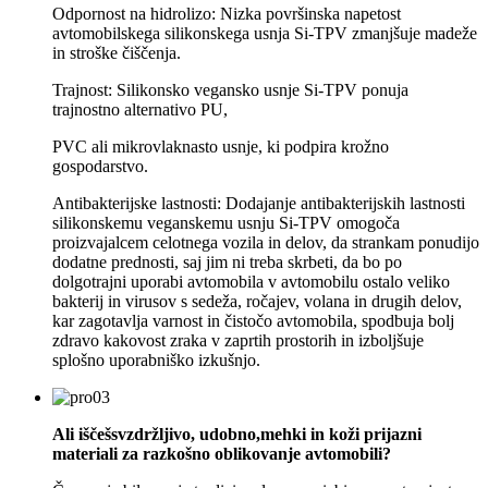
Odpornost na hidrolizo: Nizka površinska napetost
avtomobilskega silikonskega usnja Si-TPV zmanjšuje madeže
in stroške čiščenja.
Trajnost: Silikonsko vegansko usnje Si-TPV ponuja
trajnostno alternativo PU,
PVC ali mikrovlaknasto usnje, ki podpira krožno
gospodarstvo.
Antibakterijske lastnosti: Dodajanje antibakterijskih lastnosti
silikonskemu veganskemu usnju Si-TPV omogoča
proizvajalcem celotnega vozila in delov, da strankam ponudijo
dodatne prednosti, saj jim ni treba skrbeti, da bo po
dolgotrajni uporabi avtomobila v avtomobilu ostalo veliko
bakterij in virusov s sedeža, ročajev, volana in drugih delov,
kar zagotavlja varnost in čistočo avtomobila, spodbuja bolj
zdravo kakovost zraka v zaprtih prostorih in izboljšuje
splošno uporabniško izkušnjo.
Ali iščeš
s
vzdržljivo, udobno
,
mehki in koži prijazni
materiali za razkošno oblikovanje
avtomobili?