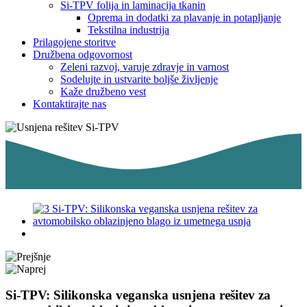
Si-TPV folija in laminacija tkanin
Oprema in dodatki za plavanje in potapljanje
Tekstilna industrija
Prilagojene storitve
Družbena odgovornost
Zeleni razvoj, varuje zdravje in varnost
Sodelujte in ustvarite boljše življenje
Kaže družbeno vest
Kontaktirajte nas
Si-TPV: Silikonska veganska usnjena rešitev za