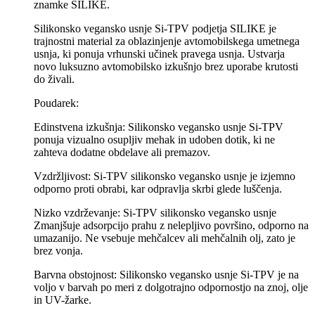
znamke SILIKE.
Silikonsko vegansko usnje Si-TPV podjetja SILIKE je
trajnostni material za oblazinjenje avtomobilskega umetnega
usnja, ki ponuja vrhunski učinek pravega usnja. Ustvarja
novo luksuzno avtomobilsko izkušnjo brez uporabe krutosti
do živali.
Poudarek:
Edinstvena izkušnja: Silikonsko vegansko usnje Si-TPV
ponuja vizualno osupljiv mehak in udoben dotik, ki ne
zahteva dodatne obdelave ali premazov.
Vzdržljivost: Si-TPV silikonsko vegansko usnje je izjemno
odporno proti obrabi, kar odpravlja skrbi glede luščenja.
Nizko vzdrževanje: Si-TPV silikonsko vegansko usnje
Zmanjšuje adsorpcijo prahu z nelepljivo površino, odporno na
umazanijo. Ne vsebuje mehčalcev ali mehčalnih olj, zato je
brez vonja.
Barvna obstojnost: Silikonsko vegansko usnje Si-TPV je na
voljo v barvah po meri z dolgotrajno odpornostjo na znoj, olje
in UV-žarke.