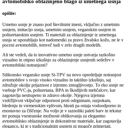
avtomobilsko oblazinjeno blago iz umetnega usnja
opišite:
Umetno usnje je znano pod številnimi imeni, vključno z umetnim
usnjem, imitacijo usnja, umetnim usnjem, veganskim usnjem in
poliuretanskim usnjem. Ti materiali za oblazinjenje iz umetnega
usnja se uporabljajo kot nadomestki za pravo živalsko kožo, ne le v
poceni avtomobilih, temveč tudi v zelo dragih modelih.
Ali ste vedeli, da to inovativno umetno usnje ustvarja razkošno
vizualno in otipno izkušnjo za oblazinjenje usnjenih sedežev v
avtomobilski notranjosti?
Silikonsko vegansko usnje Si-TPV na novo opredeljuje notranjost
avtomobilov s svojo visoko vizualno in taktilno izkušnjo, saj
združuje okolju prijaznost z izjemno zmogljivostjo. To eko usnje ne
vsebuje PVC-ja, poliuretana, BPA in škodljivih mehčalcev, kar
zagotavlja nestrupeno in zdravo okolje. Njegova izjemna
vzdržljivost vključuje odpornost proti odrgninam, razpokam,
bledenju in vremenskim vplivom, hkrati pa ostaja vodoodporno in
enostavno za čiščenje. Na voljo je v raznoliki paleti barv in tekstur
ter ponuja vsestranske možnosti oblikovanja za elegantno
avtomobilsko oblazinjenje in dekorativne materiale, kar zagotavlja
eleganco, ki je s tradicionalnim usnjem ni mogoče primerjati.