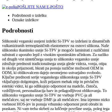
POŠLJITE NAM E-POŠTO
Podrobnosti o izdelku
Oznake izdelkov
Podrobnosti
Silikonski veganski usnjeni izdelki Si-TPV so izdelani iz dinamičnih
vulkaniziranih termoplastičnih elastomerov na osnovi silikona. Naše
silikonsko tkaninsko usnje Si-TPV je mogoče laminirati z različnimi
substrati z uporabo lepil z visokim spominskim učinkom. Za razliko
od drugih vrst sintetičnega usnja to silikonsko vegansko usnje
združuje prednosti tradicionalnega usnja glede videza, vonja, otipa
in okolju prijaznosti, hkrati pa ponuja različne možnosti OEM in
ODM, ki oblikovalcem dajejo neomejeno ustvarjalno svobodo.
Ključne prednosti serije veganskega silikonskega usnja Si-TPV
vključujejo dolgotrajen, koži prijazen mehak otip in privlačen
estetski videz, ki ga odlikujejo odpornost na madeže, čistoča,
vzdržljivost, personalizacija barv in prilagodljivost oblikovanja. To
silikonsko vegansko usnje Si-TPV ne vsebuje PVC-ja ali
mehčalcev, saj ne vsebuje DMF-ja ali mehčalcev. Ima izjemno nizko
vsebnost HOS-jev in ponuja vrhunsko odpornost proti obrabi in
praskam. Ni vam treba skrbeti za luščenje površine usnja, poleg tega