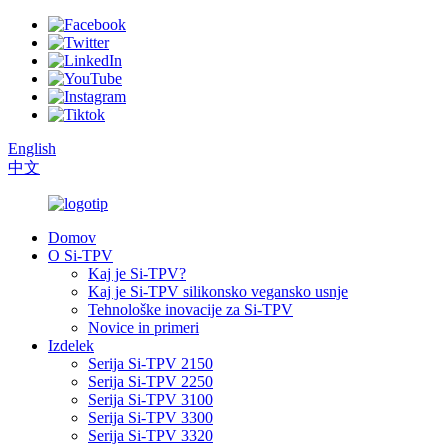
English
中文
Domov
O Si-TPV
Kaj je Si-TPV?
Kaj je Si-TPV silikonsko vegansko usnje
Tehnološke inovacije za Si-TPV
Novice in primeri
Izdelek
Serija Si-TPV 2150
Serija Si-TPV 2250
Serija Si-TPV 3100
Serija Si-TPV 3300
Serija Si-TPV 3320