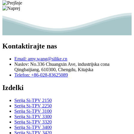
Kontaktirajte nas
Email: amy.wang@silike.cn
Naslov: No.336 Chuangxin Ave, industrijska cona
Qingbaijiang, 610300, Chengdu, Kitajska
Telefon: +86-028-83625089
Izdelki
Serija Si-TPV 2150
Serija Si-TPV 2250
Serija Si-TPV 3100
Serija Si-TPV 3300
Serija Si-TPV 3320
Serija Si-TPV 3400
Serija Si-TPV 3420