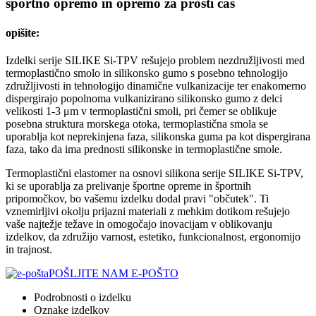
športno opremo in opremo za prosti čas
opišite:
Izdelki serije SILIKE Si-TPV rešujejo problem nezdružljivosti med
termoplastično smolo in silikonsko gumo s posebno tehnologijo
združljivosti in tehnologijo dinamične vulkanizacije ter enakomerno
dispergirajo popolnoma vulkanizirano silikonsko gumo z delci
velikosti 1-3 μm v termoplastični smoli, pri čemer se oblikuje
posebna struktura morskega otoka, termoplastična smola se
uporablja kot neprekinjena faza, silikonska guma pa kot dispergirana
faza, tako da ima prednosti silikonske in termoplastične smole.
Termoplastični elastomer na osnovi silikona serije SILIKE Si-TPV,
ki se uporablja za prelivanje športne opreme in športnih
pripomočkov, bo vašemu izdelku dodal pravi "občutek". Ti
vznemirljivi okolju prijazni materiali z mehkim dotikom rešujejo
vaše najtežje težave in omogočajo inovacijam v oblikovanju
izdelkov, da združijo varnost, estetiko, funkcionalnost, ergonomijo
in trajnost.
POŠLJITE NAM E-POŠTO
Podrobnosti o izdelku
Oznake izdelkov