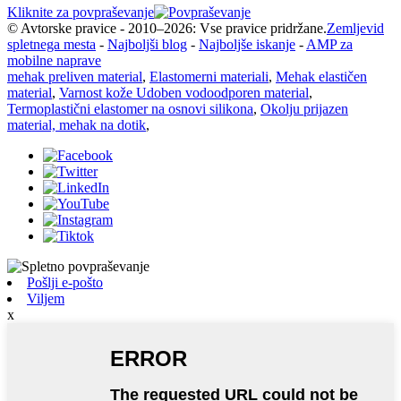
Kliknite za povpraševanje
© Avtorske pravice - 2010–2026: Vse pravice pridržane.
Zemljevid
spletnega mesta
-
Najboljši blog
-
Najboljše iskanje
-
AMP za
mobilne naprave
mehak preliven material
,
Elastomerni materiali
,
Mehak elastičen
material
,
Varnost kože Udoben vodoodporen material
,
Termoplastični elastomer na osnovi silikona
,
Okolju prijazen
material, mehak na dotik
,
Pošlji e-pošto
Viljem
x