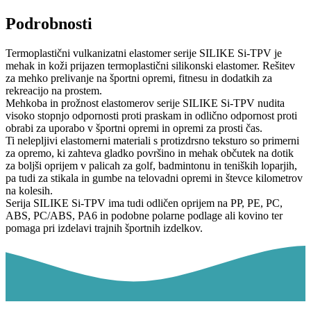
Podrobnosti
Termoplastični vulkanizatni elastomer serije SILIKE Si-TPV je
mehak in koži prijazen termoplastični silikonski elastomer. Rešitev
za mehko prelivanje na športni opremi, fitnesu in dodatkih za
rekreacijo na prostem.
Mehkoba in prožnost elastomerov serije SILIKE Si-TPV nudita
visoko stopnjo odpornosti proti praskam in odlično odpornost proti
obrabi za uporabo v športni opremi in opremi za prosti čas.
Ti nelepljivi elastomerni materiali s protizdrsno teksturo so primerni
za opremo, ki zahteva gladko površino in mehak občutek na dotik
za boljši oprijem v palicah za golf, badmintonu in teniških loparjih,
pa tudi za stikala in gumbe na telovadni opremi in števce kilometrov
na kolesih.
Serija SILIKE Si-TPV ima tudi odličen oprijem na PP, PE, PC,
ABS, PC/ABS, PA6 in podobne polarne podlage ali kovino ter
pomaga pri izdelavi trajnih športnih izdelkov.