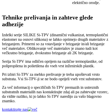
električno orodje.
Tehnike prelivanja in zahteve glede
adhezije
Izdelki serije SILIKE Si-TPV (dinamični vulkanizat, termoplastični
elastomer na osnovi silikona) se lahko oprimejo drugih materialov z
brizganjem. Primerni so za vstavljanje v brizganje in/ali brizganje
več materialov. Oblikovanje več materialov je znano tudi kot
večkratno brizganje, dvokratno brizganje ali 2K brizganje.
Serija Si-TPV ima odličen oprijem na različne termoplastike, od
polipropilena in polietilena do vseh vrst inženirskih plastik.
Pri izbiri Si-TPV za mehko prelivanje je treba upoštevati vrsto
substrata. Vsi Si-TPV-ji se ne bodo oprijeli vseh vrst substratov.
Za več informacij o specifičnih Si-TPV premazih in ustreznih
substratnih materialih nas kontaktirajte zdaj ali pa zahtevajte vzorec,
da vidite razliko, ki jo lahko Si-TPV naredijo za vašo blagovno
znamko.
kontaktirajte nas