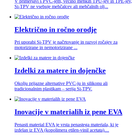
V primerjavi s PVC-jem, večino mehkih TPU-jev in TPE-jev,
Si-TPV ne vsebuje mehčalcev ali mehčalnih olj...
Električno in ročno orodje
Pri uporabi Si-TPV je načrtovanje in razvoj ročajev za
motorizirane in nemotorizirane ...
Izdelki za matere in dojenčke
Okolju prijazne alternative PVC-ju in silikonu ali
tradicionalnim plastikam – serija Si-TPV.
Inovacije v materialih iz pene EVA
Penasti material EVA je vrsta penastega materiala, ki je
izdelan iz EVA (kopolimera etilen-vinil acetata)....