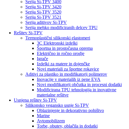
Serija Si-TPV 3400
Serija Si-TPV 3420
Serija Si-TPV 3520
Serija Si-TPV 3521
Serija aditivov Si-TPV
Serija mehko modificiranih delcev TPU
Rešitev Si-TPV
Termoplastični silikonski elastomeri
3C Elektronski izdelki
Športna in prostočasna oprema
Električno in ročno orodje
Igrače
Izdelki za matere in dojenčke
Novi materiali za športne rokavice
Aditivi za plastiko in modifikatorji polimerov
Inovacije v materialih iz pene EVA
Novi modifikatorji občutka in procesni dodatki
Modificirana TPU tehnologija in inovativne
materialne rešitve
Usnjena rešitev Si-TPV
Silikonsko vegansko usnje Si-TPV
Oblazinjenje in dekorativno pohištvo
Marine
Avtomobilizem
Torbe, obutev, oblačila in dodatki