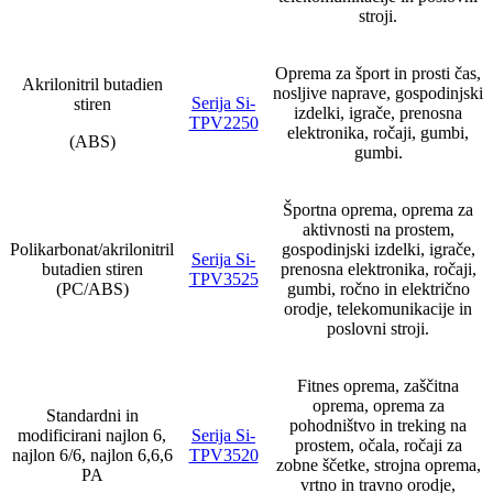
stroji.
Oprema za šport in prosti čas,
Akrilonitril butadien
nosljive naprave, gospodinjski
Serija Si-
stiren
izdelki, igrače, prenosna
TPV2250
elektronika, ročaji, gumbi,
(ABS)
gumbi.
Športna oprema, oprema za
aktivnosti na prostem,
Polikarbonat/akrilonitril
gospodinjski izdelki, igrače,
Serija Si-
butadien stiren
prenosna elektronika, ročaji,
TPV3525
(PC/ABS)
gumbi, ročno in električno
orodje, telekomunikacije in
poslovni stroji.
Fitnes oprema, zaščitna
oprema, oprema za
Standardni in
pohodništvo in treking na
modificirani najlon 6,
Serija Si-
prostem, očala, ročaji za
najlon 6/6, najlon 6,6,6
TPV3520
zobne ščetke, strojna oprema,
PA
vrtno in travno orodje,