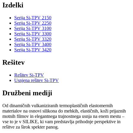
Izdelki
Serija Si-TPV 2150
Serija Si-TPV 2250
Serija Si-TPV 3100
Serija Si-TPV 3300
Serija Si-TPV 3320
Serija Si-TPV 3400
Serija Si-TPV 3420
Rešitev
Rešitev Si-TPV
Usnjena rešitev Si-TPV
Družbeni mediji
Od dinamičnih vulkaniziranih termoplastičnih elastomernih
materialov na osnovi silikona do mehkih, elastičnih, koži prijaznih
motnih filmov in elegantnega trajnostnega usnja na enem mestu –
vse to je v SILIKE, ki vam predstavlja prihodnje perspektive in
rešitve za širok spekter panog.