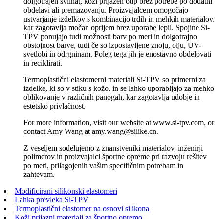
dolgotrajen svilnat, koži prijazen otip brez potrebe po dodatni
obdelavi ali premazovanju. Proizvajalcem omogočajo
ustvarjanje izdelkov s kombinacijo trdih in mehkih materialov,
kar zagotavlja močan oprijem brez uporabe lepil. Spojine Si-
TPV ponujajo tudi možnosti barv po meri in dolgotrajno
obstojnost barve, tudi če so izpostavljene znoju, olju, UV-
svetlobi in odrgninam. Poleg tega jih je enostavno obdelovati
in reciklirati.
Termoplastični elastomerni materiali Si-TPV so primerni za
izdelke, ki so v stiku s kožo, in se lahko uporabljajo za mehko
oblikovanje v različnih panogah, kar zagotavlja udobje in
estetsko privlačnost.
For more information, visit our website at www.si-tpv.com, or
contact Amy Wang at amy.wang@silike.cn.
Z veseljem sodelujemo z znanstveniki materialov, inženirji
polimerov in proizvajalci športne opreme pri razvoju rešitev
po meri, prilagojenih vašim specifičnim potrebam in
zahtevam.
Modificirani silikonski elastomeri
Lahka prevleka Si-TPV
Termoplastični elastomer na osnovi silikona
Koži prijazni materiali za športno opremo