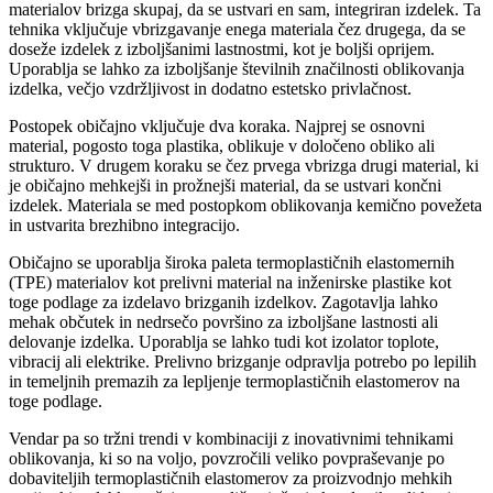
materialov brizga skupaj, da se ustvari en sam, integriran izdelek. Ta
tehnika vključuje vbrizgavanje enega materiala čez drugega, da se
doseže izdelek z izboljšanimi lastnostmi, kot je boljši oprijem.
Uporablja se lahko za izboljšanje številnih značilnosti oblikovanja
izdelka, večjo vzdržljivost in dodatno estetsko privlačnost.
Postopek običajno vključuje dva koraka. Najprej se osnovni
material, pogosto toga plastika, oblikuje v določeno obliko ali
strukturo. V drugem koraku se čez prvega vbrizga drugi material, ki
je običajno mehkejši in prožnejši material, da se ustvari končni
izdelek. Materiala se med postopkom oblikovanja kemično povežeta
in ustvarita brezhibno integracijo.
Običajno se uporablja široka paleta termoplastičnih elastomernih
(TPE) materialov kot prelivni material na inženirske plastike kot
toge podlage za izdelavo brizganih izdelkov. Zagotavlja lahko
mehak občutek in nedrsečo površino za izboljšane lastnosti ali
delovanje izdelka. Uporablja se lahko tudi kot izolator toplote,
vibracij ali elektrike. Prelivno brizganje odpravlja potrebo po lepilih
in temeljnih premazih za lepljenje termoplastičnih elastomerov na
toge podlage.
Vendar pa so tržni trendi v kombinaciji z inovativnimi tehnikami
oblikovanja, ki so na voljo, povzročili veliko povpraševanje po
dobaviteljih termoplastičnih elastomerov za proizvodnjo mehkih