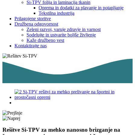
Si-TPV folija in laminacija tkanin
Oprema in dodatki za plavanje in potapljanje
Tekstilna industrija
Prilagojene storitve
Družbena odgovornost
Zeleni razvoj, varuje zdravje in varnost
Sodelujte in ustvarite boljše življenje
Kaže družbeno vest
Kontaktirajte nas
Rešitve Si-TPV za mehko nanosno brizganje na