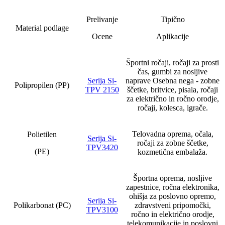
Prelivanje
Tipično
Material podlage
Ocene
Aplikacije
Športni ročaji, ročaji za prosti
čas, gumbi za nosljive
Serija Si-
naprave Osebna nega - zobne
Polipropilen (PP)
TPV 2150
ščetke, britvice, pisala, ročaji
za električno in ročno orodje,
ročaji, kolesca, igrače.
Telovadna oprema, očala,
Polietilen
Serija Si-
ročaji za zobne ščetke,
TPV3420
(PE)
kozmetična embalaža.
Športna oprema, nosljive
zapestnice, ročna elektronika,
ohišja za poslovno opremo,
Serija Si-
Polikarbonat (PC)
zdravstveni pripomočki,
TPV3100
ročno in električno orodje,
telekomunikacije in poslovni