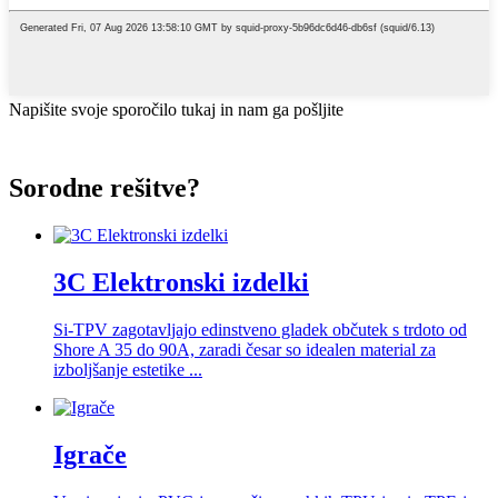
Napišite svoje sporočilo tukaj in nam ga pošljite
Sorodne rešitve?
3C Elektronski izdelki
Si-TPV zagotavljajo edinstveno gladek občutek s trdoto od
Shore A 35 do 90A, zaradi česar so idealen material za
izboljšanje estetike ...
Igrače