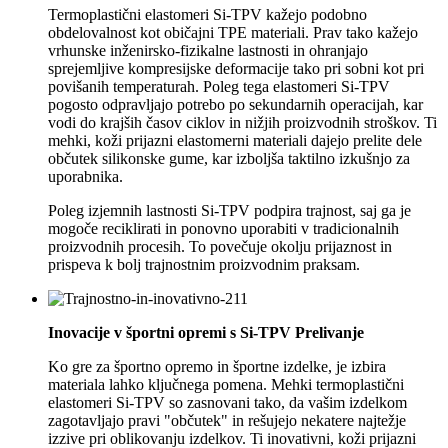
Termoplastični elastomeri Si-TPV kažejo podobno
obdelovalnost kot običajni TPE materiali. Prav tako kažejo
vrhunske inženirsko-fizikalne lastnosti in ohranjajo
sprejemljive kompresijske deformacije tako pri sobni kot pri
povišanih temperaturah. Poleg tega elastomeri Si-TPV
pogosto odpravljajo potrebo po sekundarnih operacijah, kar
vodi do krajših časov ciklov in nižjih proizvodnih stroškov. Ti
mehki, koži prijazni elastomerni materiali dajejo prelite dele
občutek silikonske gume, kar izboljša taktilno izkušnjo za
uporabnika.
Poleg izjemnih lastnosti Si-TPV podpira trajnost, saj ga je
mogoče reciklirati in ponovno uporabiti v tradicionalnih
proizvodnih procesih. To povečuje okolju prijaznost in
prispeva k bolj trajnostnim proizvodnim praksam.
Inovacije v športni opremi s Si-TPV
Prelivanje
Ko gre za športno opremo in športne izdelke, je izbira
materiala lahko ključnega pomena. Mehki termoplastični
elastomeri Si-TPV so zasnovani tako, da vašim izdelkom
zagotavljajo pravi "občutek" in rešujejo nekatere najtežje
izzive pri oblikovanju izdelkov. Ti inovativni, koži prijazni