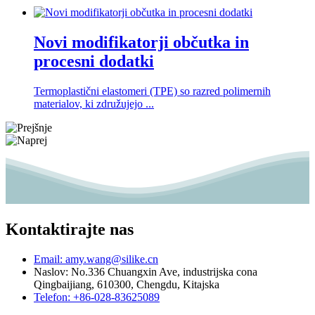
Novi modifikatorji občutka in
procesni dodatki
Termoplastični elastomeri (TPE) so razred polimernih
materialov, ki združujejo ...
Kontaktirajte nas
Email: amy.wang@silike.cn
Naslov: No.336 Chuangxin Ave, industrijska cona
Qingbaijiang, 610300, Chengdu, Kitajska
Telefon: +86-028-83625089