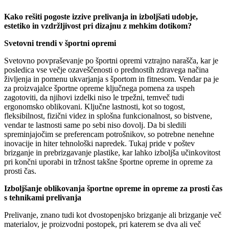
Kako rešiti pogoste izzive prelivanja in izboljšati udobje,
estetiko in vzdržljivost pri dizajnu z mehkim dotikom?
Svetovni trendi v športni opremi
Svetovno povpraševanje po športni opremi vztrajno narašča, kar je
posledica vse večje ozaveščenosti o prednostih zdravega načina
življenja in pomenu ukvarjanja s športom in fitnesom. Vendar pa je
za proizvajalce športne opreme ključnega pomena za uspeh
zagotoviti, da njihovi izdelki niso le trpežni, temveč tudi
ergonomsko oblikovani. Ključne lastnosti, kot so togost,
fleksibilnost, fizični videz in splošna funkcionalnost, so bistvene,
vendar te lastnosti same po sebi niso dovolj. Da bi sledili
spreminjajočim se preferencam potrošnikov, so potrebne nenehne
inovacije in hiter tehnološki napredek. Tukaj pride v poštev
brizganje in prebrizgavanje plastike, kar lahko izboljša učinkovitost
pri končni uporabi in tržnost takšne športne opreme in opreme za
prosti čas.
Izboljšanje oblikovanja športne opreme in opreme za prosti čas
s tehnikami prelivanja
Prelivanje, znano tudi kot dvostopenjsko brizganje ali brizganje več
materialov, je proizvodni postopek, pri katerem se dva ali več