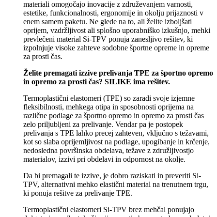
materiali omogočajo inovacije z združevanjem varnosti,
estetike, funkcionalnosti, ergonomije in okolju prijaznosti v
enem samem paketu. Ne glede na to, ali želite izboljšati
oprijem, vzdržljivost ali splošno uporabniško izkušnjo, mehki
prevlečeni material Si-TPV ponuja zanesljivo rešitev, ki
izpolnjuje visoke zahteve sodobne športne opreme in opreme
za prosti čas.
Želite premagati izzive prelivanja TPE za športno opremo
in opremo za prosti čas? SILIKE ima rešitev.
Termoplastični elastomeri (TPE) so zaradi svoje izjemne
fleksibilnosti, mehkega otipa in sposobnosti oprijema na
različne podlage za športno opremo in opremo za prosti čas
zelo priljubljeni za prelivanje. Vendar pa je postopek
prelivanja s TPE lahko precej zahteven, vključno s težavami,
kot so slaba oprijemljivost na podlage, upogibanje in krčenje,
nedosledna površinska obdelava, težave z združljivostjo
materialov, izzivi pri obdelavi in ​​odpornost na okolje.
Da bi premagali te izzive, je dobro raziskati in preveriti Si-
TPV, alternativni mehko elastični material na trenutnem trgu,
ki ponuja rešitve za prelivanje TPE.
Termoplastični elastomeri Si-TPV brez mehčal ponujajo