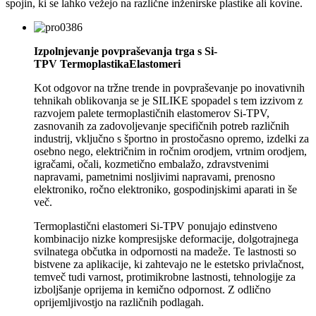
spojin, ki se lahko vežejo na različne inženirske plastike ali kovine.
Izpolnjevanje povpraševanja trga s Si-
TPV
Termoplastika
Elastomeri
Kot odgovor na tržne trende in povpraševanje po inovativnih
tehnikah oblikovanja se je SILIKE spopadel s tem izzivom z
razvojem palete termoplastičnih elastomerov Si-TPV,
zasnovanih za zadovoljevanje specifičnih potreb različnih
industrij, vključno s športno in prostočasno opremo, izdelki za
osebno nego, električnim in ročnim orodjem, vrtnim orodjem,
igračami, očali, kozmetično embalažo, zdravstvenimi
napravami, pametnimi nosljivimi napravami, prenosno
elektroniko, ročno elektroniko, gospodinjskimi aparati in še
več.
Termoplastični elastomeri Si-TPV ponujajo edinstveno
kombinacijo nizke kompresijske deformacije, dolgotrajnega
svilnatega občutka in odpornosti na madeže. Te lastnosti so
bistvene za aplikacije, ki zahtevajo ne le estetsko privlačnost,
temveč tudi varnost, protimikrobne lastnosti, tehnologije za
izboljšanje oprijema in kemično odpornost. Z odlično
oprijemljivostjo na različnih podlagah.