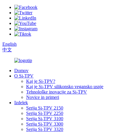
English
中文
Domov
O Si-TPV
Kaj je Si-TPV?
Kaj je Si-TPV silikonsko vegansko usnje
Tehnološke inovacije za Si-TPV
Novice in primeri
Izdelek
Serija Si-TPV 2150
Serija Si-TPV 2250
Serija Si-TPV 3100
Serija Si-TPV 3300
Serija Si-TPV 3320