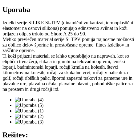
Uporaba
Izdelki serije SILIKE Si-TPV (dinamični vulkanizat, termoplastični
elastomer na osnovi silikona) ponujajo edinstveno svilnat in koži
prijazen otip, s trdoto od Shore A 25 do 90.
Mehko prevlečen material serije Si-TPV ponuja trajnostne možnosti
za obilico delov športne in prostočasne opreme, fitnes izdelkov in
zaščitne opreme.
Ti koži prijazni materiali se lahko uporabljajo na napravah, kot so
eliptični trenažerji, stikala in gumbi na telovadni opremi, teniški
loparji, badmintonski loparji, ročaji krmila na kolesih, števci
kilometrov na kolesih, ročaji za skakalne vrvi, ročaji v palicah za
golf, ročaji ribiških palic, športni zapestni trakovi za pametne ure in
plavalne ure, plavalna očala, plavalne plavuti, pohodniške palice za
na prostem in drugi ročaji itd.
Rešitev: