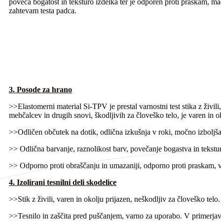
poveča bogatost in teksturo izdelka ter je odporen proti praskam, ma
zahtevam testa padca.
3. Posode za hrano
>>Elastomerni material Si-TPV je prestal varnostni test stika z živil
mehčalcev in drugih snovi, škodljivih za človeško telo, je varen in ok
>>Odličen občutek na dotik, odlična izkušnja v roki, močno izboljša
>> Odlična barvanje, raznolikost barv, povečanje bogastva in tekstur
>> Odporno proti obraščanju in umazaniji, odporno proti praskam, v
4. Izolirani tesnilni deli skodelice
>>Stik z živili, varen in okolju prijazen, neškodljiv za človeško telo.
>>Tesnilo in zaščita pred puščanjem, varno za uporabo. V primerjavi