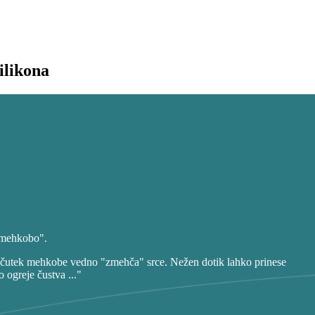
ilikona
 "mehkobo".
i občutek mehkobe vedno "zmehča" srce. Nežen dotik lahko prinese
 ogreje čustva ..."