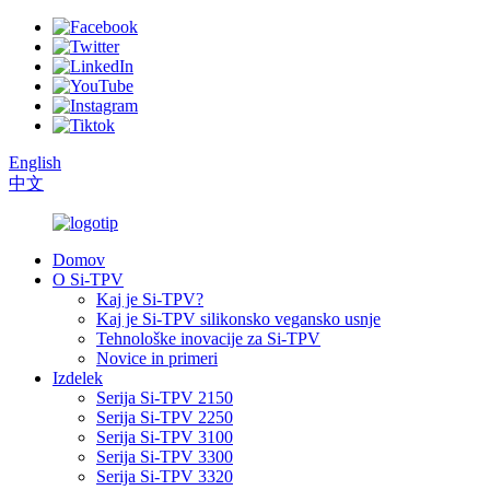
English
中文
Domov
O Si-TPV
Kaj je Si-TPV?
Kaj je Si-TPV silikonsko vegansko usnje
Tehnološke inovacije za Si-TPV
Novice in primeri
Izdelek
Serija Si-TPV 2150
Serija Si-TPV 2250
Serija Si-TPV 3100
Serija Si-TPV 3300
Serija Si-TPV 3320