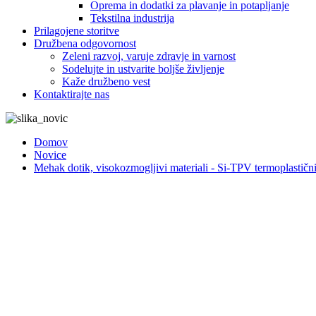
Oprema in dodatki za plavanje in potapljanje
Tekstilna industrija
Prilagojene storitve
Družbena odgovornost
Zeleni razvoj, varuje zdravje in varnost
Sodelujte in ustvarite boljše življenje
Kaže družbeno vest
Kontaktirajte nas
Domov
Novice
Mehak dotik, visokozmogljivi materiali - Si-TPV termoplastični