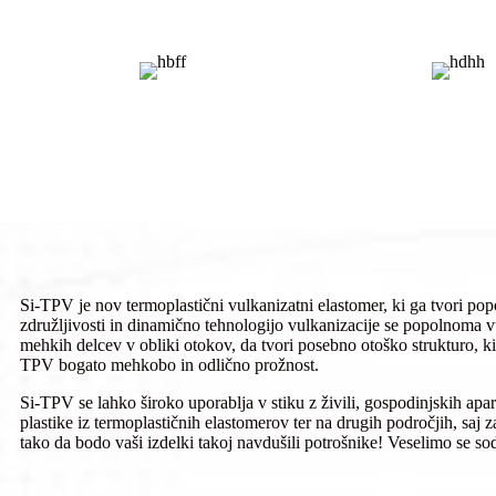
Si-TPV je nov termoplastični vulkanizatni elastomer, ki ga tvori pop
združljivosti in dinamično tehnologijo vulkanizacije se popolnoma v
mehkih delcev v obliki otokov, da tvori posebno otoško strukturo, ki
TPV bogato mehkobo in odlično prožnost.
Si-TPV se lahko široko uporablja v stiku z živili, gospodinjskih apara
plastike iz termoplastičnih elastomerov ter na drugih področjih, saj 
tako da bodo vaši izdelki takoj navdušili potrošnike! Veselimo se sod