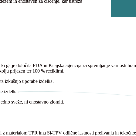
dežem in enostaven za čiščenje, kar ustreza
i, ki ga je določila FDA in Kitajska agencija za spremljanje varnosti hr
olju prijazen ter 100 % reciklirni.
ta izkušnjo uporabe izdelka.
e izdelka.
edno sveže, ni enostavno zlomiti.
 z materialom TPR ima Si-TPV odlične lastnosti prelivanja in tekočnost