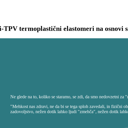
i-TPV termoplastični elastomeri na osnovi s
Ne glede na to, koliko se staramo, se zdi, da smo nedovzetni za
"Mehkost nas zdravi, ne da bi se tega sploh zavedali, in fizičn
zadovoljstvo, nežen dotik lahko ljudi "zmehča", nežen dotik lahko