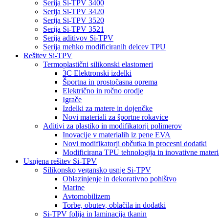
Serija Si-TPV 3400
Serija Si-TPV 3420
Serija Si-TPV 3520
Serija Si-TPV 3521
Serija aditivov Si-TPV
Serija mehko modificiranih delcev TPU
Rešitev Si-TPV
Termoplastični silikonski elastomeri
3C Elektronski izdelki
Športna in prostočasna oprema
Električno in ročno orodje
Igrače
Izdelki za matere in dojenčke
Novi materiali za športne rokavice
Aditivi za plastiko in modifikatorji polimerov
Inovacije v materialih iz pene EVA
Novi modifikatorji občutka in procesni dodatki
Modificirana TPU tehnologija in inovativne materia
Usnjena rešitev Si-TPV
Silikonsko vegansko usnje Si-TPV
Oblazinjenje in dekorativno pohištvo
Marine
Avtomobilizem
Torbe, obutev, oblačila in dodatki
Si-TPV folija in laminacija tkanin