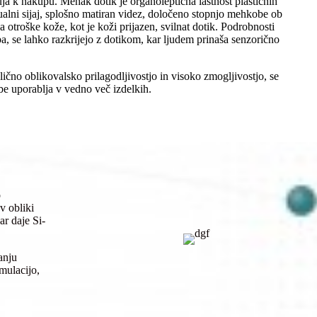
buja k nakupu. Mehak dotik je organoleptična lastnost plastičnih
ualni sijaj, splošno matiran videz, določeno stopnjo mehkobe ob
 otroške kože, kot je koži prijazen, svilnat dotik. Podrobnosti
ba, se lahko razkrijejo z dotikom, kar ljudem prinaša senzorično
ično oblikovalsko prilagodljivostjo in visoko zmogljivostjo, se
be uporablja v vedno več izdelkih.
o
v obliki
ar daje Si-
anju
imulacijo,