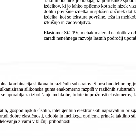
Taktilni občutek je dražljaj, ki potrošnike spod
izdelkov, ki jo lahko opišemo kot zelo nizek viz
dotiku površine izdelka in splošen občutek dotika
izdelka, kot so tekstura površine, teža in mehko
izkušnjo in zadovoljstvo.
Elastomer Si-TPV, mehak material na dotik z odl
zaradi nenehnega razvoja lastnih področij upora
olna kombinacija silikona in različnih substratov. S posebno tehnologij
ulkanizirana silikonska guma enakomerno razprši v različnih substratih 
 se uporablja za izboljšanje mehkobe, trdote in prožnosti elastomerov, k
tih, gospodinjskih čistilih, inteligentnih elektronskih napravah in brizg
zaradi dobre elastičnosti, udobja in mehkega oprijema prinaša taktilno st
elovanja z vami v bližnji prihodnosti.