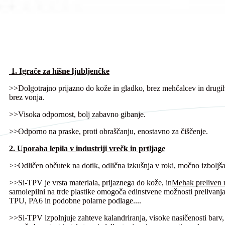
1. Igrače za hišne ljubljenčke
>>Dolgotrajno prijazno do kože in gladko, brez mehčalcev in drugih
brez vonja.
>>Visoka odpornost, bolj zabavno gibanje.
>>Odporno na praske, proti obraščanju, enostavno za čiščenje.
2. Uporaba lepila v industriji vrečk in prtljage
>>Odličen občutek na dotik, odlična izkušnja v roki, močno izboljša
>>Si-TPV je vrsta materiala, prijaznega do kože, in
Mehak preliven 
samolepilni na trde plastike omogoča edinstvene možnosti prelivan
TPU, PA6 in podobne polarne podlage....
>>Si-TPV izpolnjuje zahteve kalandriranja, visoke nasičenosti barv, 